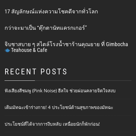
17 สัญลักษณ์แห่งความโชคดีจากทั่วโลก
กว่าจะมาเป็น “ตุ๊กตานัทแครกเกอร์”
จิบชาสบาย ๆ สไตล์โรงน้ำชาร้านคุณยาย ที่ Gimbocha
Teahouse & Cafe
RECENT POSTS
ฟังเสียงสีชมพู (Pink Noise) ฮีลใจ ช่วยผ่อนคลายจิตใจสงบ
เติมมัทฉะเข้าร่างกาย! 4 ประโยชน์ด้านสุขภาพของมัทฉะ
ประโยชน์ที่ได้จากการงีบหลับ เหนื่อยนักก็พักก่อน!