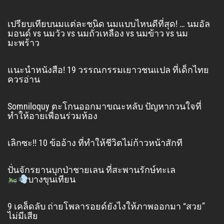
เปรียบเทียบนมแต่ละชนิด นมแบบไหนดีที่สุด! … นมอัล
มอนด์ vs นมวัว vs นมถั่วเหลือง vs นมข้าว vs นม
มะพร้าว
แนะนำหนังสือ! 19 วรรณกรรมเยาวชนแปล ที่เด็กไทย
ควรอ่าน
Somniloquy ตะโกนออกมาขณะหลับ ปัญหากวนใจที่
ทำให้อายเพื่อนร่วมห้อง
เลิกซะ!! 10 ข้ออ้าง ที่ทำให้ชีวิตไม่ก้าวหน้าสักที
ปั่นจักรยานบุกป่าชายเลน ที่สะพานรักษ์ทะเล
บางขุนเทียน
9 เคล็ดลับ ถ่ายโพลารอยด์ยังไงให้ภาพออกมา “สวย”
ไม่มีเสีย