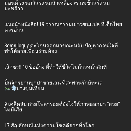
มอนด์ vs นมวัว vs นมถั่วเหลือง vs นมข้าว vs นม
มะพร้าว
แนะนำหนังสือ! 19 วรรณกรรมเยาวชนแปล ที่เด็กไทย
ควรอ่าน
Somniloquy ตะโกนออกมาขณะหลับ ปัญหากวนใจที่
ทำให้อายเพื่อนร่วมห้อง
เลิกซะ!! 10 ข้ออ้าง ที่ทำให้ชีวิตไม่ก้าวหน้าสักที
ปั่นจักรยานบุกป่าชายเลน ที่สะพานรักษ์ทะเล
บางขุนเทียน
9 เคล็ดลับ ถ่ายโพลารอยด์ยังไงให้ภาพออกมา “สวย”
ไม่มีเสีย
17 สัญลักษณ์แห่งความโชคดีจากทั่วโลก