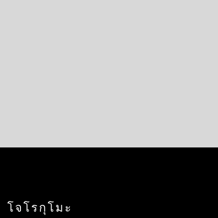
โจโรกุโมะ