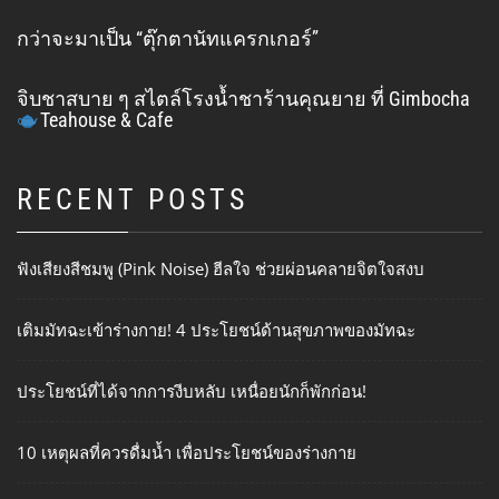
กว่าจะมาเป็น “ตุ๊กตานัทแครกเกอร์”
จิบชาสบาย ๆ สไตล์โรงน้ำชาร้านคุณยาย ที่ Gimbocha
Teahouse & Cafe
RECENT POSTS
ฟังเสียงสีชมพู (Pink Noise) ฮีลใจ ช่วยผ่อนคลายจิตใจสงบ
เติมมัทฉะเข้าร่างกาย! 4 ประโยชน์ด้านสุขภาพของมัทฉะ
ประโยชน์ที่ได้จากการงีบหลับ เหนื่อยนักก็พักก่อน!
10 เหตุผลที่ควรดื่มน้ำ เพื่อประโยชน์ของร่างกาย