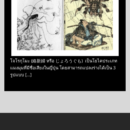
โจโรกุโมะ (絡新婦 หรือ じょろうぐも) เป็นโยไคประเภท
แมงมุมที่มีชื่อเสียงในญี่ปุ่น โดยสามารถแปลงร่างได้เป็น 3
รูปแบบ […]