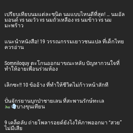
เปรียบเทียบนมแต่ละชนิด นมแบบไหนดีที่สุด! … นมอัล
มอนด์ vs นมวัว vs นมถั่วเหลือง vs นมข้าว vs นม
มะพร้าว
แนะนำหนังสือ! 19 วรรณกรรมเยาวชนแปล ที่เด็กไทย
ควรอ่าน
Somniloquy ตะโกนออกมาขณะหลับ ปัญหากวนใจที่
ทำให้อายเพื่อนร่วมห้อง
เลิกซะ!! 10 ข้ออ้าง ที่ทำให้ชีวิตไม่ก้าวหน้าสักที
ปั่นจักรยานบุกป่าชายเลน ที่สะพานรักษ์ทะเล
บางขุนเทียน
9 เคล็ดลับ ถ่ายโพลารอยด์ยังไงให้ภาพออกมา “สวย”
ไม่มีเสีย