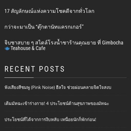
17 สัญลักษณ์แห่งความโชคดีจากทั่วโลก
กว่าจะมาเป็น “ตุ๊กตานัทแครกเกอร์”
จิบชาสบาย ๆ สไตล์โรงน้ำชาร้านคุณยาย ที่ Gimbocha
Teahouse & Cafe
RECENT POSTS
ฟังเสียงสีชมพู (Pink Noise) ฮีลใจ ช่วยผ่อนคลายจิตใจสงบ
เติมมัทฉะเข้าร่างกาย! 4 ประโยชน์ด้านสุขภาพของมัทฉะ
ประโยชน์ที่ได้จากการงีบหลับ เหนื่อยนักก็พักก่อน!