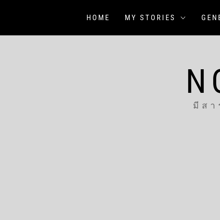
Skip
to
HOME
MY STORIES
GEN
content
N
มีสา