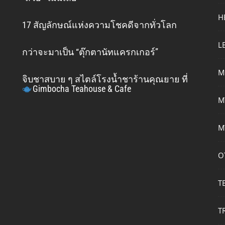
H
17 สัญลักษณ์แห่งความโชคดีจากทั่วโลก
L
กว่าจะมาเป็น “ตุ๊กตานัทแครกเกอร์”
M
จิบชาสบาย ๆ สไตล์โรงน้ำชาร้านคุณยาย ที่
Gimbocha Teahouse & Cafe
M
M
O
T
T