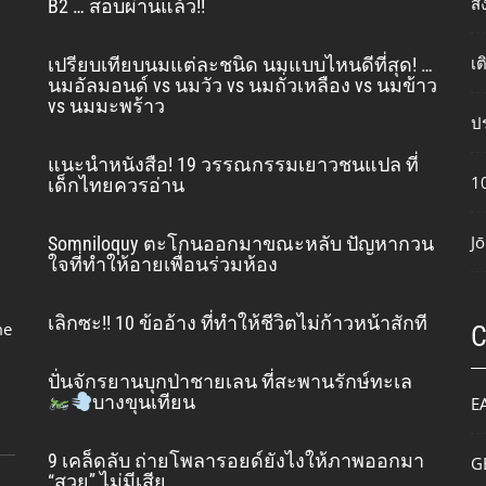
ส
B2 … สอบผ่านแล้ว!!
เ
เปรียบเทียบนมแต่ละชนิด นมแบบไหนดีที่สุด! …
นมอัลมอนด์ vs นมวัว vs นมถั่วเหลือง vs นมข้าว
vs นมมะพร้าว
ปร
แนะนำหนังสือ! 19 วรรณกรรมเยาวชนแปล ที่
10
เด็กไทยควรอ่าน
Jō
Somniloquy ตะโกนออกมาขณะหลับ ปัญหากวน
ใจที่ทำให้อายเพื่อนร่วมห้อง
เลิกซะ!! 10 ข้ออ้าง ที่ทำให้ชีวิตไม่ก้าวหน้าสักที
me
ปั่นจักรยานบุกป่าชายเลน ที่สะพานรักษ์ทะเล
บางขุนเทียน
E
9 เคล็ดลับ ถ่ายโพลารอยด์ยังไงให้ภาพออกมา
G
“สวย” ไม่มีเสีย