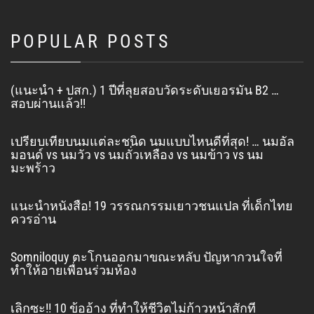
POPULAR POSTS
(แนะนำ + ปสก.) 1 ปีที่ลุยสอบวัดระดับเยอรมัน B2 …
สอบผ่านแล้ว!!
เปรียบเทียบนมแต่ละชนิด นมแบบไหนดีที่สุด! … นมอัล
มอนด์ vs นมวัว vs นมถั่วเหลือง vs นมข้าว vs นม
มะพร้าว
แนะนำหนังสือ! 19 วรรณกรรมเยาวชนแปล ที่เด็กไทย
ควรอ่าน
Somniloquy ตะโกนออกมาขณะหลับ ปัญหากวนใจที่
ทำให้อายเพื่อนร่วมห้อง
เลิกซะ!! 10 ข้ออ้าง ที่ทำให้ชีวิตไม่ก้าวหน้าสักที