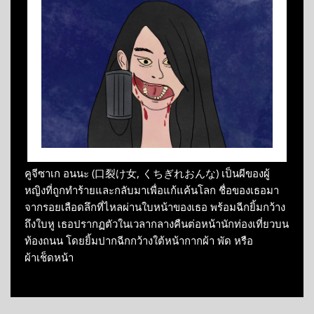
คูจีซาเก อนนะ (口裂け女, くちぎれおんな) เป็นผีของผู้
หญิงที่ถูกทำร้ายและกลับมาเพื่อแก้แค้นโลก ชื่อของเธอมา
จากรอยเลือดลึกที่ไหลผ่านใบหน้าของเธอ พร้อมฉีกยิ้มกว้าง
ถึงใบหู เธอปรากฏตัวในเวลากลางคืนต่อหน้านักท่องเที่ยวบน
ท้องถนน โดยยิ้มปากฉีกกว้างใต้หน้ากากผ้า พัด หรือ
ผ้าเช็ดหน้า