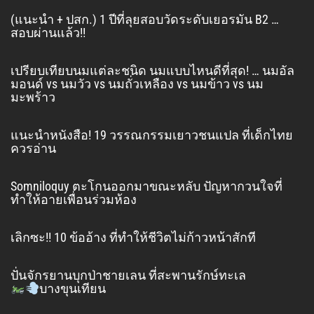
(แนะนำ + ปสก.) 1 ปีที่ลุยสอบวัดระดับเยอรมัน B2 …
สอบผ่านแล้ว!!
เปรียบเทียบนมแต่ละชนิด นมแบบไหนดีที่สุด! … นมอัล
มอนด์ vs นมวัว vs นมถั่วเหลือง vs นมข้าว vs นม
มะพร้าว
แนะนำหนังสือ! 19 วรรณกรรมเยาวชนแปล ที่เด็กไทย
ควรอ่าน
Somniloquy ตะโกนออกมาขณะหลับ ปัญหากวนใจที่
ทำให้อายเพื่อนร่วมห้อง
เลิกซะ!! 10 ข้ออ้าง ที่ทำให้ชีวิตไม่ก้าวหน้าสักที
ปั่นจักรยานบุกป่าชายเลน ที่สะพานรักษ์ทะเล
บางขุนเทียน