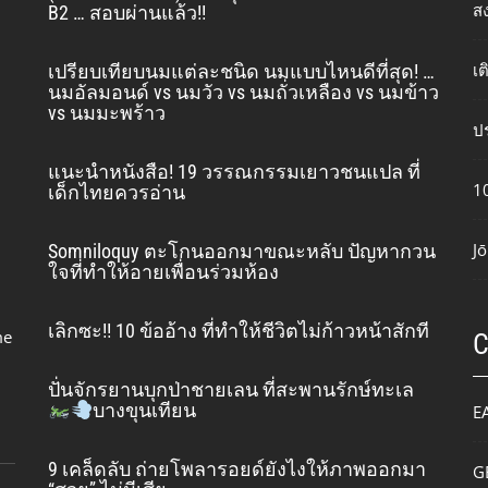
ส
B2 … สอบผ่านแล้ว!!
เ
เปรียบเทียบนมแต่ละชนิด นมแบบไหนดีที่สุด! …
นมอัลมอนด์ vs นมวัว vs นมถั่วเหลือง vs นมข้าว
vs นมมะพร้าว
ปร
แนะนำหนังสือ! 19 วรรณกรรมเยาวชนแปล ที่
10
เด็กไทยควรอ่าน
Jō
Somniloquy ตะโกนออกมาขณะหลับ ปัญหากวน
ใจที่ทำให้อายเพื่อนร่วมห้อง
เลิกซะ!! 10 ข้ออ้าง ที่ทำให้ชีวิตไม่ก้าวหน้าสักที
me
ปั่นจักรยานบุกป่าชายเลน ที่สะพานรักษ์ทะเล
บางขุนเทียน
E
9 เคล็ดลับ ถ่ายโพลารอยด์ยังไงให้ภาพออกมา
G