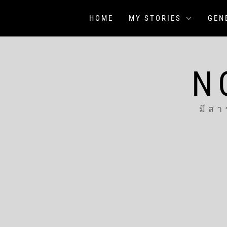
Skip
to
HOME
MY STORIES
GEN
content
N
มีสา