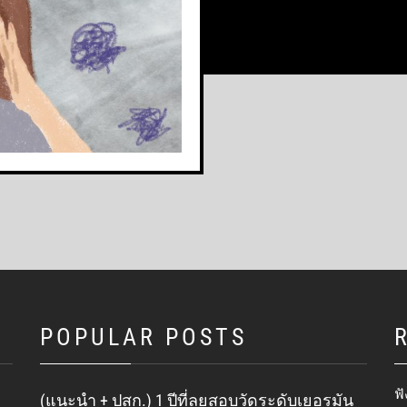
POPULAR POSTS
ฟั
(แนะนำ + ปสก.) 1 ปีที่ลุยสอบวัดระดับเยอรมัน