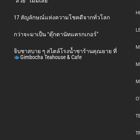
“สวย” ไม่มีเสีย
H
17 สัญลักษณ์แห่งความโชคดีจากทั่วโลก
L
กว่าจะมาเป็น “ตุ๊กตานัทแครกเกอร์”
M
จิบชาสบาย ๆ สไตล์โรงน้ำชาร้านคุณยาย ที่
Gimbocha Teahouse & Cafe
M
M
O
T
T