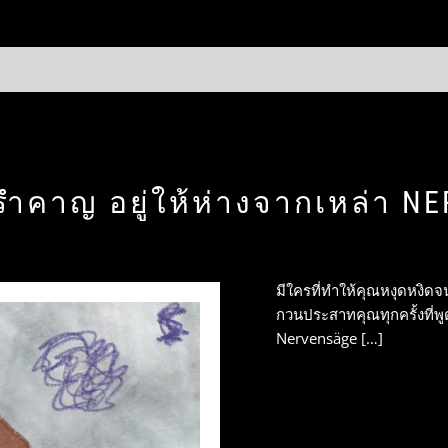
น่ารำคาญ อยู่ให้ห่างจากเหล่า 
มีใครที่ทำให้คุณหงุดหงิดจน
กวนประสาทคุณทุกครั้งที่พ
Nervensäge […]