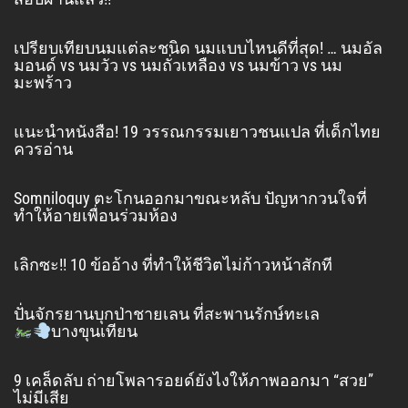
เปรียบเทียบนมแต่ละชนิด นมแบบไหนดีที่สุด! … นมอัล
มอนด์ vs นมวัว vs นมถั่วเหลือง vs นมข้าว vs นม
มะพร้าว
แนะนำหนังสือ! 19 วรรณกรรมเยาวชนแปล ที่เด็กไทย
ควรอ่าน
Somniloquy ตะโกนออกมาขณะหลับ ปัญหากวนใจที่
ทำให้อายเพื่อนร่วมห้อง
เลิกซะ!! 10 ข้ออ้าง ที่ทำให้ชีวิตไม่ก้าวหน้าสักที
ปั่นจักรยานบุกป่าชายเลน ที่สะพานรักษ์ทะเล
บางขุนเทียน
9 เคล็ดลับ ถ่ายโพลารอยด์ยังไงให้ภาพออกมา “สวย”
ไม่มีเสีย