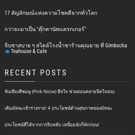
17 สัญลักษณ์แห่งความโชคดีจากทั่วโลก
กว่าจะมาเป็น “ตุ๊กตานัทแครกเกอร์”
จิบชาสบาย ๆ สไตล์โรงน้ำชาร้านคุณยาย ที่ Gimbocha
Teahouse & Cafe
RECENT POSTS
ฟังเสียงสีชมพู (Pink Noise) ฮีลใจ ช่วยผ่อนคลายจิตใจสงบ
เติมมัทฉะเข้าร่างกาย! 4 ประโยชน์ด้านสุขภาพของมัทฉะ
ประโยชน์ที่ได้จากการงีบหลับ เหนื่อยนักก็พักก่อน!