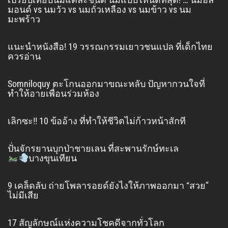
มอนด์ vs นมวัว vs นมถั่วเหลือง vs นมข้าว vs นม
มะพร้าว
แนะนำหนังสือ! 19 วรรณกรรมเยาวชนแปล ที่เด็กไทย
ควรอ่าน
Somniloquy ตะโกนออกมาขณะหลับ ปัญหากวนใจที่
ทำให้อายเพื่อนร่วมห้อง
เลิกซะ!! 10 ข้ออ้าง ที่ทำให้ชีวิตไม่ก้าวหน้าสักที
ปั่นจักรยานบุกป่าชายเลน ที่สะพานรักษ์ทะเล
บางขุนเทียน
9 เคล็ดลับ ถ่ายโพลารอยด์ยังไงให้ภาพออกมา “สวย”
ไม่มีเสีย
17 สัญลักษณ์แห่งความโชคดีจากทั่วโลก