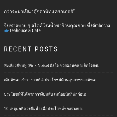
กว่าจะมาเป็น “ตุ๊กตานัทแครกเกอร์”
จิบชาสบาย ๆ สไตล์โรงน้ำชาร้านคุณยาย ที่ Gimbocha
Teahouse & Cafe
RECENT POSTS
ฟังเสียงสีชมพู (Pink Noise) ฮีลใจ ช่วยผ่อนคลายจิตใจสงบ
เติมมัทฉะเข้าร่างกาย! 4 ประโยชน์ด้านสุขภาพของมัทฉะ
ประโยชน์ที่ได้จากการงีบหลับ เหนื่อยนักก็พักก่อน!
10 เหตุผลที่ควรดื่มน้ำ เพื่อประโยชน์ของร่างกาย