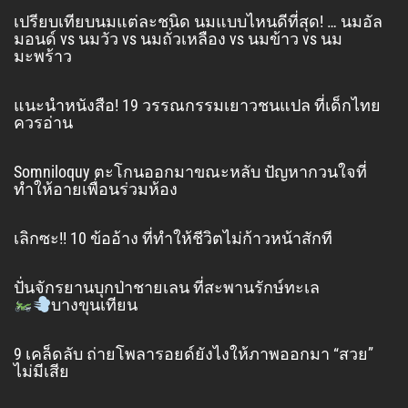
เปรียบเทียบนมแต่ละชนิด นมแบบไหนดีที่สุด! … นมอัล
มอนด์ vs นมวัว vs นมถั่วเหลือง vs นมข้าว vs นม
มะพร้าว
แนะนำหนังสือ! 19 วรรณกรรมเยาวชนแปล ที่เด็กไทย
ควรอ่าน
Somniloquy ตะโกนออกมาขณะหลับ ปัญหากวนใจที่
ทำให้อายเพื่อนร่วมห้อง
เลิกซะ!! 10 ข้ออ้าง ที่ทำให้ชีวิตไม่ก้าวหน้าสักที
ปั่นจักรยานบุกป่าชายเลน ที่สะพานรักษ์ทะเล
บางขุนเทียน
9 เคล็ดลับ ถ่ายโพลารอยด์ยังไงให้ภาพออกมา “สวย”
ไม่มีเสีย