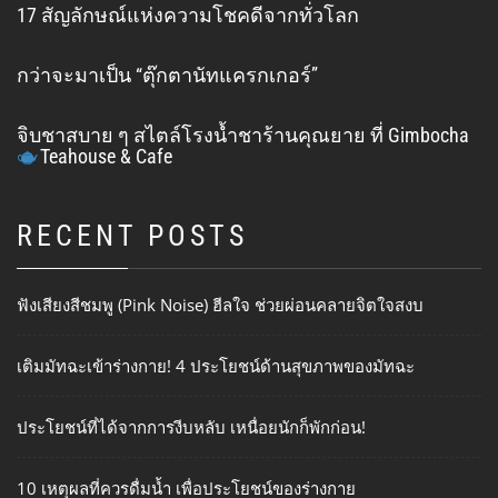
17 สัญลักษณ์แห่งความโชคดีจากทั่วโลก
กว่าจะมาเป็น “ตุ๊กตานัทแครกเกอร์”
จิบชาสบาย ๆ สไตล์โรงน้ำชาร้านคุณยาย ที่ Gimbocha
Teahouse & Cafe
RECENT POSTS
ฟังเสียงสีชมพู (Pink Noise) ฮีลใจ ช่วยผ่อนคลายจิตใจสงบ
เติมมัทฉะเข้าร่างกาย! 4 ประโยชน์ด้านสุขภาพของมัทฉะ
ประโยชน์ที่ได้จากการงีบหลับ เหนื่อยนักก็พักก่อน!
10 เหตุผลที่ควรดื่มน้ำ เพื่อประโยชน์ของร่างกาย