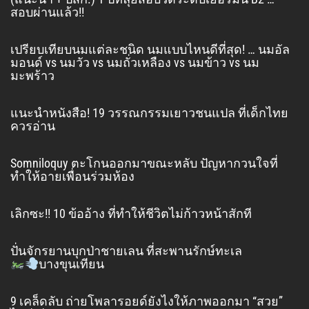
สอบผ่านแล้ว!!
เปรียบเทียบนมแต่ละชนิด นมแบบไหนดีที่สุด! … นมอัล
มอนด์ vs นมวัว vs นมถั่วเหลือง vs นมข้าว vs นม
มะพร้าว
แนะนำหนังสือ! 19 วรรณกรรมเยาวชนแปล ที่เด็กไทย
ควรอ่าน
Somniloquy ตะโกนออกมาขณะหลับ ปัญหากวนใจที่
ทำให้อายเพื่อนร่วมห้อง
เลิกซะ!! 10 ข้ออ้าง ที่ทำให้ชีวิตไม่ก้าวหน้าสักที
ปั่นจักรยานบุกป่าชายเลน ที่สะพานรักษ์ทะเล
บางขุนเทียน
9 เคล็ดลับ ถ่ายโพลารอยด์ยังไงให้ภาพออกมา “สวย”