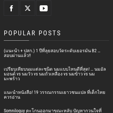
POPULAR POSTS
(แนะนำ + ปสก.) 1 ปีที่ลุยสอบวัดระดับเยอรมัน B2 …
สอบผ่านแล้ว!!
เปรียบเทียบนมแต่ละชนิด นมแบบไหนดีที่สุด! … นมอัล
มอนด์ vs นมวัว vs นมถั่วเหลือง vs นมข้าว vs นม
มะพร้าว
แนะนำหนังสือ! 19 วรรณกรรมเยาวชนแปล ที่เด็กไทย
ควรอ่าน
Somniloquy ตะโกนออกมาขณะหลับ ปัญหากวนใจที่