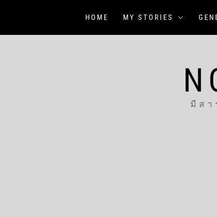
Skip
to
HOME
MY STORIES
GEN
content
N
มีสา