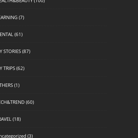
EALTH&BEAUTY
(100)
EARNING
(7)
ENTAL
(61)
Y STORIES
(87)
Y TRIPS
(62)
THERS
(1)
ECH&TREND
(60)
RAVEL
(18)
ncategorized
(3)