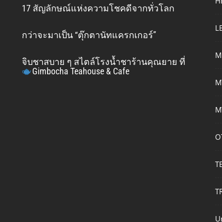
H
17 สัญลักษณ์แห่งความโชคดีจากทั่วโลก
L
กว่าจะมาเป็น “ตุ๊กตานัทแครกเกอร์”
M
จิบชาสบาย ๆ สไตล์โรงน้ำชาร้านคุณยาย ที่
Gimbocha Teahouse & Cafe
M
M
O
T
T
U