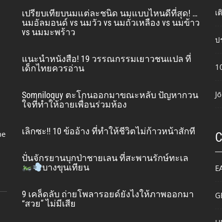
เ
เปรียบเทียบนมแต่ละชนิด นมแบบไหนดีที่สุด! …
นมอัลมอนด์ vs นมวัว vs นมถั่วเหลือง vs นมข้าว
vs นมมะพร้าว
ปร
แนะนำหนังสือ! 19 วรรณกรรมเยาวชนแปล ที่
10
เด็กไทยควรอ่าน
Jō
Somniloquy ตะโกนออกมาขณะหลับ ปัญหากวน
ใจที่ทำให้อายเพื่อนร่วมห้อง
เลิกซะ!! 10 ข้ออ้าง ที่ทำให้ชีวิตไม่ก้าวหน้าสักที
me
ปั่นจักรยานบุกป่าชายเลน ที่สะพานรักษ์ทะเล
บางขุนเทียน
E
9 เคล็ดลับ ถ่ายโพลารอยด์ยังไงให้ภาพออกมา
G
“สวย” ไม่มีเสีย