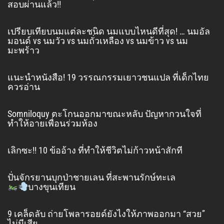
สอบผ่านแล้ว!!
เปรียบเทียบนมแต่ละชนิด นมแบบไหนดีที่สุด! … นมอัล
มอนด์ vs นมวัว vs นมถั่วเหลือง vs นมข้าว vs นม
มะพร้าว
แนะนำหนังสือ! 19 วรรณกรรมเยาวชนแปล ที่เด็กไทย
ควรอ่าน
Somniloquy ตะโกนออกมาขณะหลับ ปัญหากวนใจที่
ทำให้อายเพื่อนร่วมห้อง
เลิกซะ!! 10 ข้ออ้าง ที่ทำให้ชีวิตไม่ก้าวหน้าสักที
ปั่นจักรยานบุกป่าชายเลน ที่สะพานรักษ์ทะเล
บางขุนเทียน
9 เคล็ดลับ ถ่ายโพลารอยด์ยังไงให้ภาพออกมา “สวย”
ไม่มีเสีย