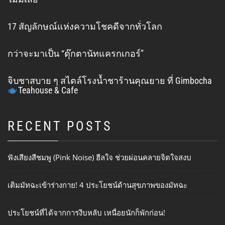
17 สัญลักษณ์แห่งความโชคดีจากทั่วโลก
กว่าจะมาเป็น “ตุ๊กตานัทแครกเกอร์”
จิบชาสบาย ๆ สไตล์โรงน้ำชาร้านคุณยาย ที่ Gimbocha
Teahouse & Cafe
RECENT POSTS
ฟังเสียงสีชมพู (Pink Noise) ฮีลใจ ช่วยผ่อนคลายจิตใจสงบ
เติมมัทฉะเข้าร่างกาย! 4 ประโยชน์ด้านสุขภาพของมัทฉะ
ประโยชน์ที่ได้จากการงีบหลับ เหนื่อยนักก็พักก่อน!