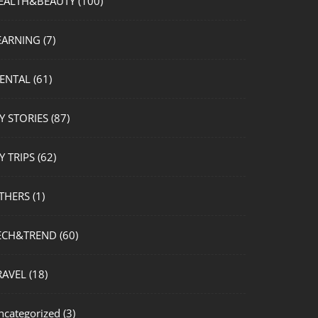
EALTH&BEAUTY
(100)
EARNING
(7)
ENTAL
(61)
Y STORIES
(87)
Y TRIPS
(62)
THERS
(1)
ECH&TREND
(60)
RAVEL
(18)
ncategorized
(3)