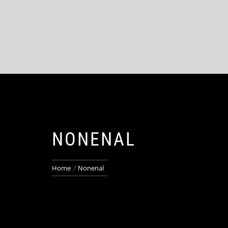
NONENAL
Home
Nonenal