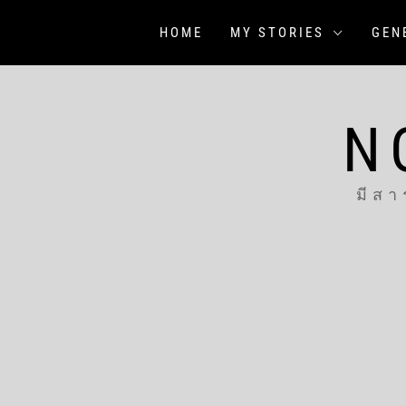
Skip
to
HOME
MY STORIES
GEN
content
N
มีสา