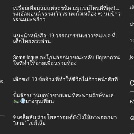
เ
เปรียบเทียบนมแต่ละชนิด นมแบบไหนดีที่สุด! …
นมอัลมอนด์ vs นมวัว vs นมถั่วเหลือง vs นมข้าว
vs นมมะพร้าว
ปร
แนะนำหนังสือ! 19 วรรณกรรมเยาวชนแปล ที่
10
เด็กไทยควรอ่าน
Jō
Somniloquy ตะโกนออกมาขณะหลับ ปัญหากวน
ใจที่ทำให้อายเพื่อนร่วมห้อง
เลิกซะ!! 10 ข้ออ้าง ที่ทำให้ชีวิตไม่ก้าวหน้าสักที
me
ปั่นจักรยานบุกป่าชายเลน ที่สะพานรักษ์ทะเล
บางขุนเทียน
E
9 เคล็ดลับ ถ่ายโพลารอยด์ยังไงให้ภาพออกมา
G
“สวย” ไม่มีเสีย