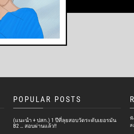
POPULAR POSTS
ฟั
(แนะนำ + ปสก.) 1 ปีที่ลุยสอบวัดระดับเยอรมัน
ส
B2 … สอบผ่านแล้ว!!