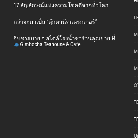
H
17 สัญลักษณ์แห่งความโชคดีจากทั่วโลก
L
กว่าจะมาเป็น “ตุ๊กตานัทแครกเกอร์”
M
จิบชาสบาย ๆ สไตล์โรงน้ำชาร้านคุณยาย ที่
Gimbocha Teahouse & Cafe
M
M
O
T
T
U