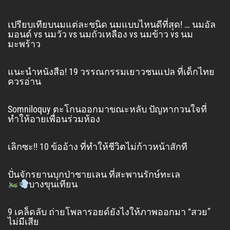
เปรียบเทียบนมแต่ละชนิด นมแบบไหนดีที่สุด! … นมอัล
มอนด์ vs นมวัว vs นมถั่วเหลือง vs นมข้าว vs นม
มะพร้าว
แนะนำหนังสือ! 19 วรรณกรรมเยาวชนแปล ที่เด็กไทย
ควรอ่าน
Somniloquy ตะโกนออกมาขณะหลับ ปัญหากวนใจที่
ทำให้อายเพื่อนร่วมห้อง
เลิกซะ!! 10 ข้ออ้าง ที่ทำให้ชีวิตไม่ก้าวหน้าสักที
ปั่นจักรยานบุกป่าชายเลน ที่สะพานรักษ์ทะเล
บางขุนเทียน
9 เคล็ดลับ ถ่ายโพลารอยด์ยังไงให้ภาพออกมา “สวย”
ไม่มีเสีย