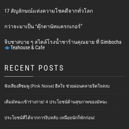
17 สัญลักษณ์แห่งความโชคดีจากทั่วโลก
กว่าจะมาเป็น “ตุ๊กตานัทแครกเกอร์”
จิบชาสบาย ๆ สไตล์โรงน้ำชาร้านคุณยาย ที่ Gimbocha
Teahouse & Cafe
RECENT POSTS
ฟังเสียงสีชมพู (Pink Noise) ฮีลใจ ช่วยผ่อนคลายจิตใจสงบ
เติมมัทฉะเข้าร่างกาย! 4 ประโยชน์ด้านสุขภาพของมัทฉะ
ประโยชน์ที่ได้จากการงีบหลับ เหนื่อยนักก็พักก่อน!