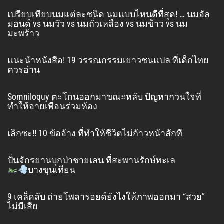
เปรียบเทียบนมแต่ละชนิด นมแบบไหนดีที่สุด! … นมอัล
มอนด์ vs นมวัว vs นมถั่วเหลือง vs นมข้าว vs นม
มะพร้าว
แนะนำหนังสือ! 19 วรรณกรรมเยาวชนแปล ที่เด็กไทย
ควรอ่าน
Somniloquy ตะโกนออกมาขณะหลับ ปัญหากวนใจที่
ทำให้อายเพื่อนร่วมห้อง
เลิกซะ!! 10 ข้ออ้าง ที่ทำให้ชีวิตไม่ก้าวหน้าสักที
ปั่นจักรยานบุกป่าชายเลน ที่สะพานรักษ์ทะเล
บางขุนเทียน
9 เคล็ดลับ ถ่ายโพลารอยด์ยังไงให้ภาพออกมา “สวย”
ไม่มีเสีย