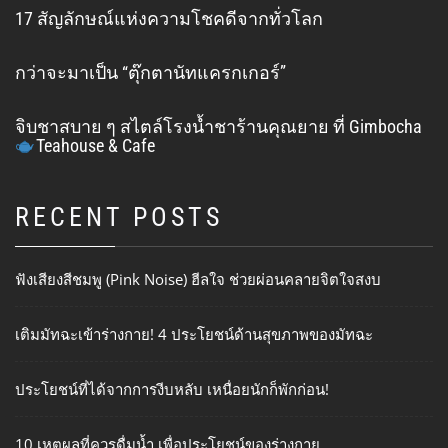
17 สัญลักษณ์แห่งความโชคดีจากทั่วโลก
กว่าจะมาเป็น “ตุ๊กตานัทแครกเกอร์”
จิบชาสบาย ๆ สไตล์โรงน้ำชาร้านคุณยาย ที่ Gimbocha
Teahouse & Cafe
RECENT POSTS
ฟังเสียงสีชมพู (Pink Noise) ฮีลใจ ช่วยผ่อนคลายจิตใจสงบ
เติมมัทฉะเข้าร่างกาย! 4 ประโยชน์ด้านสุขภาพของมัทฉะ
ประโยชน์ที่ได้จากการงีบหลับ เหนื่อยนักก็พักก่อน!
10 เหตุผลที่ควรดื่มน้ำ เพื่อประโยชน์ของร่างกาย