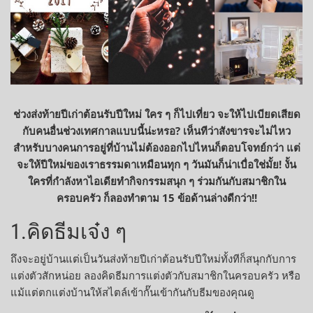
ช่วงส่งท้ายปีเก่าต้อนรับปีใหม่ ใคร ๆ ก็ไปเที่ยว จะให้ไปเบียดเสียด
กับคนอื่นช่วงเทศกาลแบบนี้น่ะหรอ? เห็นทีว่าสังขารจะไม่ไหว
สำหรับบางคนการอยู่ที่บ้านไม่ต้องออกไปไหนก็ตอบโจทย์กว่า แต่
จะให้ปีใหม่ของเราธรรมดาเหมือนทุก ๆ วันมันก็น่าเบื่อใช่มั้ย! งั้น
ใครที่กำลังหาไอเดียทำกิจกรรมสนุก ๆ ร่วมกันกับสมาชิกใน
ครอบครัว ก็ลองทำตาม 15 ข้อด้านล่างดีกว่า!!
1.คิดธีมเจ๋ง ๆ
ถึงจะอยู่บ้านแต่เป็นวันส่งท้ายปีเก่าต้อนรับปีใหม่ทั้งทีก็สนุกกับการ
แต่งตัวสักหน่อย ลองคิดธีมการแต่งตัวกับสมาชิกในครอบครัว หรือ
แม้แต่ตกแต่งบ้านให้สไตล์เข้ากั๊นเข้ากันกับธีมของคุณดู