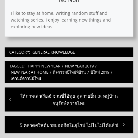
I like to stay at home, writing random stuff and
watching series. I enjoy learning new things and
exploring new ideas.
CATEGORY:
GENERAL KNOWLEDGE
TAGGED:
HAPPY NEW YEAR
/
NEW YEAR 2019
/
NEW YEAR AT HOME
/
กิจกรรมปีใหม่ที่บ้าน
/
ปีใหม่ 2019
/
เคานต์ดาวน์ปีใหม่
Post
Previous
ให้ภาพเล่าเรื่อง! ชวนขี่ไอ้ทุย ดูควายยิ้ม ณ หมู่บ้าน
navigation
post:
อนุรักษ์ควายไทย
Next
5 ตลาดคริสต์มาสยอดฮิตในยุโรป ไม่ไปไม่ได้แล้ว!
post: