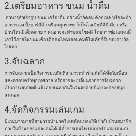
2.เตรียมอาหาร ขนม น้ำดื่ม
อาหารสำเร็จรูป ขนม เครื่องดื่ม อย่างน้ำอัดลม ค็อกเทล หรือจะทำ
อาหารเอง ปิ้งบาร์บีคิว หรือหมูกระทะ ก็เป็นไอเดียที่ดีทีเดียว หรือ
บ้านไหนมีเด็กหลาย ๆ คนอาจจะทำขนมโชคดี โดยการซ่อนแคนดี้
เอาไว้ภายในขนมเค้ก เด็กคนไหนเจอแคนดีในเค้กก็รับของรางวัล
ไปเลย
3.จับฉลาก
การจับฉลากเป็นกิจกรรมเบสิกที่สามารถทำร่วมกันได้ทั้งกับเพื่อน
และครอบครัวทุกเทศกาล หรืออาจจะเปลี่ยนจากการจับฉลาก
เป็นการเล่นบัดดี้ แล้วค่อยเฉลยกันในวันส่งท้ายปีเก่าจะต้องสนุก
แน่นอน
4.จัดกิจกรรมเล่นเกม
มีเกมมากมายที่สามารถนำมาครีเอทดัดแปลงให้เข้ากับบ้านสมาชิก
ภายในบ้านของแต่ละคนได้ มีทั้งการเล่นไพ่ เล่นบอร์ดเกม เล่นเกม
หมุนขวดตอบคำถาม yes no หรือถ้าชอบเคลื่อนไหวร่างกายก็เล่น