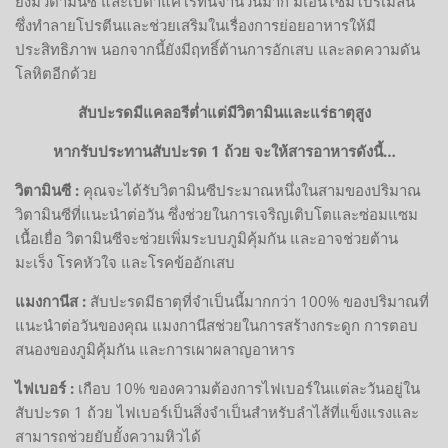
ยังมีวิตามินซี และเบต้าแคโรทีนจำนวนมาก มีเอนไซม์โบรเมลิน
ซึ่งทำลายโปรตีนและช่วยเสริมในเรื่องการย่อยอาหารให้มี
ประสิทธิภาพ นอกจากนี้ยังมีฤทธิ์ต้านการอักเสบ และลดความดัน
โลหิตอีกด้วย
สับปะรดมีแคลอรีต่ำแต่มีวิตามินและแร่ธาตุสูง
หากรับประทานสับปะรด 1 ถ้วย จะให้สารอาหารดังนี้…
วิตามินซี :
คุณจะได้รับวิตามินซีประมาณหนึ่งในสามของปริมาณ
วิตามินซีที่แนะนำต่อวัน ซึ่งช่วยในการเจริญเติบโตและซ่อมแซม
เนื้อเยื่อ วิตามินซีจะช่วยเพิ่มระบบภูมิคุ้มกัน และอาจช่วยต้าน
มะเร็ง โรคหัวใจ และโรคข้ออักเสบ
แมงกานีส :
สับปะรดมีธาตุที่จำเป็นนี้มากกว่า 100% ของปริมาณที่
แนะนำต่อวันของคุณ แมงกานีสช่วยในการสร้างกระดูก การตอบ
สนองของภูมิคุ้มกัน และการเผาผลาญอาหาร
ไฟเบอร์ :
เกือบ 10% ของความต้องการไฟเบอร์ในแต่ละวันอยู่ใน
สับปะรด 1 ถ้วย ไฟเบอร์เป็นสิ่งจำเป็นสำหรับลำไส้ที่แข็งแรงและ
สามารถช่วยยับยั้งความหิวได้