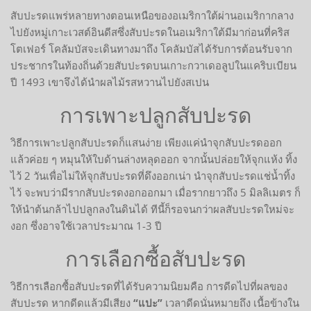
สับปะรดแพร่หลายทางตอนเหนือของอเมริกาใต้ผ่านอเมริกากลาง
ไปยังหมู่เกาะเวสต์อินดีสซึ่งสับปะรดในอเมริกาใต้มีมาก่อนที่คริส
โตเฟอร์ โคลัมบัสจะเดินทางมาถึง โคลัมบัสได้รับการต้อนรับจาก
ประชากรในท้องถิ่นด้วยสับปะรดบนเกาะกวาเดอลูปในแคริบเบียน
ปี 1493 เขาจึงได้นำผลไม้รสหวานไปยังสเปน
การเพาะปลูกสับปะรด
วิธีการเพาะปลูกสับปะรดก็แสนง่าย เพียงแค่นำจุกสับปะรดออก
แล้วค่อย ๆ หมุนให้ใบด้านล่างหลุดออก จากนั้นปล่อยให้จุกแห้ง ทิ้ง
ไว้ 2 วันเพื่อไม่ให้จุกสับปะรดที่ดึงออกเน่า นำจุกสับปะรดแช่น้ำทิ้ง
ไว้ จะพบว่ามีรากสับปะรดงอกออกมา เมื่อรากยาวถึง 5 มิลลิเมตร ก็
ให้นำต้นกล้าไปปลูกลงในดินได้ ทีนี้ก็รอจนกว่าผลสับปะรดใหม่จะ
งอก ซึ่งอาจใช้เวลาประมาณ 1-3 ปี
การเลือกซื้อสับปะรด
วิธีการเลือกซื้อสับปะรดที่ได้รับความนิยมคือ การดีดไปที่ผลของ
สับปะรด หากดีดแล้วมีเสียง
“แปะ”
เวลาดีดนั่นหมายถึง เนื้อข้างใน