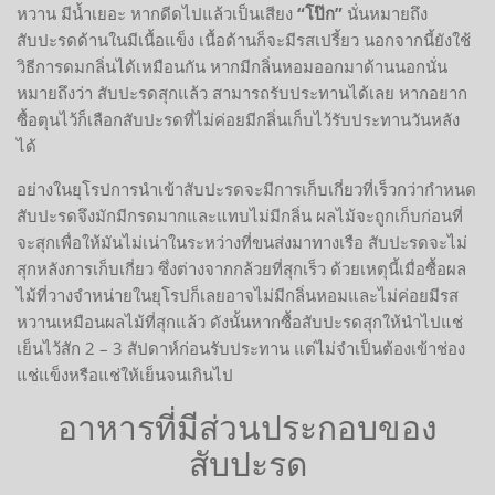
หวาน มีน้ำเยอะ หากดีดไปแล้วเป็นเสียง
“โป๊ก”
นั่นหมายถึง
สับปะรดด้านในมีเนื้อแข็ง เนื้อด้านก็จะมีรสเปรี้ยว นอกจากนี้ยังใช้
วิธีการดมกลิ่นได้เหมือนกัน หากมีกลิ่นหอมออกมาด้านนอกนั่น
หมายถึงว่า สับปะรดสุกแล้ว สามารถรับประทานได้เลย หากอยาก
ซื้อตุนไว้ก็เลือกสับปะรดที่ไม่ค่อยมีกลิ่นเก็บไว้รับประทานวันหลัง
ได้
อย่างในยุโรปการนำเข้าสับปะรดจะมีการเก็บเกี่ยวที่เร็วกว่ากำหนด
สับปะรดจึงมักมีกรดมากและแทบไม่มีกลิ่น ผลไม้จะถูกเก็บก่อนที่
จะสุกเพื่อให้มันไม่เน่าในระหว่างที่ขนส่งมาทางเรือ สับปะรดจะไม่
สุกหลังการเก็บเกี่ยว ซึ่งต่างจากกล้วยที่สุกเร็ว ด้วยเหตุนี้เมื่อซื้อผล
ไม้ที่วางจำหน่ายในยุโรปก็เลยอาจไม่มีกลิ่นหอมและไม่ค่อยมีรส
หวานเหมือนผลไม้ที่สุกแล้ว ดังนั้นหากซื้อสับปะรดสุกให้นำไปแช่
เย็นไว้สัก 2 – 3 สัปดาห์ก่อนรับประทาน แต่ไม่จำเป็นต้องเข้าช่อง
แช่แข็งหรือแช่ให้เย็นจนเกินไป
อาหารที่มีส่วนประกอบของ
สับปะรด