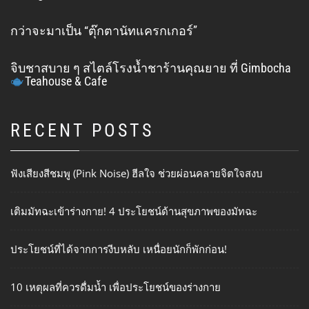
กว่าจะมาเป็น “ตุ๊กตานัทแครกเกอร์”
จิบชาสบาย ๆ สไตล์โรงน้ำชาร้านคุณยาย ที่ Gimbocha
Teahouse & Cafe
RECENT POSTS
ฟังเสียงสีชมพู (Pink Noise) ฮีลใจ ช่วยผ่อนคลายจิตใจสงบ
เติมมัทฉะเข้าร่างกาย! 4 ประโยชน์ด้านสุขภาพของมัทฉะ
ประโยชน์ที่ได้จากการงีบหลับ เหนื่อยนักก็พักก่อน!
10 เหตุผลที่ควรดื่มน้ำ เพื่อประโยชน์ของร่างกาย