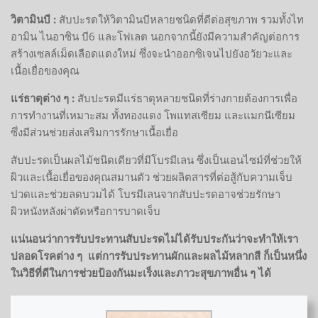
วิตามินบี :
สับปะรดให้วิตามินบีหลายชนิดที่ดีต่อสุขภาพ รวมทั้งไท
อามิน ไนอาซิน บี6 และโฟเลต นอกจากนี้ยังมีความสำคัญต่อการ
สร้างเซลล์เม็ดเลือดแดงใหม่ ซึ่งจะนำออกซิเจนไปยังอวัยวะและ
เนื้อเยื่อของคุณ
แร่ธาตุต่าง ๆ :
สับปะรดมีแร่ธาตุหลายชนิดที่ร่างกายต้องการเพื่อ
การทำงานที่เหมาะสม ทั้งทองแดง โพแทสเซียม และแมกนีเซียม
ซึ่งมีส่วนช่วยส่งเสริมการรักษาเนื้อเยื่อ
สับปะรดเป็นผลไม้ชนิดเดียวที่มีโบรมีเลน ซึ่งเป็นเอนไซม์ที่ช่วยให้
ผิวและเนื้อเยื่อของคุณสมานตัว ช่วยผลิตสารที่ต่อสู้กับความเจ็บ
ปวดและช่วยลดบวมได้ โบรมีเลนจากสับปะรดอาจช่วยรักษา
ผิวหนังหลังผ่าตัดหรือการบาดเจ็บ
แน่นอนว่าการรับประทานสับปะรดไม่ได้รับประกันว่าจะทำให้เรา
ปลอดโรคต่าง ๆ แต่การรับประทานผักและผลไม้หลากสี ก็เป็นหนึ่ง
ในวิธีที่ดีในการช่วยป้องกันมะเร็งและภาวะสุขภาพอื่น ๆ ได้