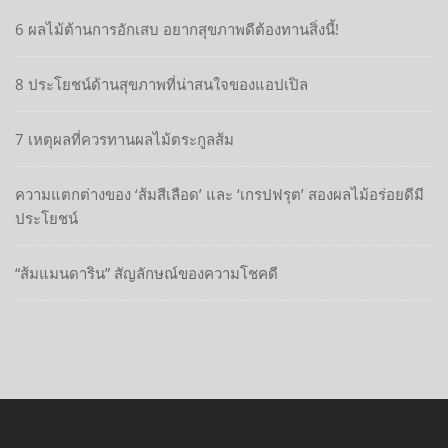
6 ผลไม้ต้านการอักเสบ อยากสุขภาพดีต้องทานสิ่งนี้!
8 ประโยชน์ด้านสุขภาพที่น่าสนใจของแอปเปิล
7 เหตุผลที่ควรทานผลไม้ตระกูลส้ม
ความแตกต่างของ ‘ส้มสีเลือด’ และ ‘เกรปฟรุต’ สองผลไม้อร่อยดีมี
ประโยชน์
“ส้มแมนดาริน” สัญลักษณ์ของความโชคดี