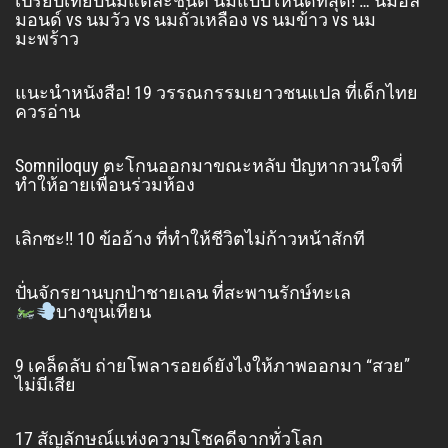
เปรียบเทียบนมแต่ละชนิด นมแบบไหนดีที่สุด! … นมอัล
มอนด์ vs นมวัว vs นมถั่วเหลือง vs นมข้าว vs นม
มะพร้าว
แนะนำหนังสือ! 19 วรรณกรรมเยาวชนแปล ที่เด็กไทย
ควรอ่าน
Somniloquy ตะโกนออกมาขณะหลับ ปัญหากวนใจที่
ทำให้อายเพื่อนร่วมห้อง
เลิกซะ!! 10 ข้ออ้าง ที่ทำให้ชีวิตไม่ก้าวหน้าสักที
ปั่นจักรยานบุกป่าชายเลน ที่สะพานรักษ์ทะเล
บางขุนเทียน
9 เคล็ดลับ ถ่ายโพลารอยด์ยังไงให้ภาพออกมา “สวย”
ไม่มีเสีย
17 สัญลักษณ์แห่งความโชคดีจากทั่วโลก