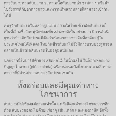
การรับประทานสับปะรด จะทานเนื้อสับปะรดฉ่ำ ๆ เปล่า ๆ หรือนำ
ไปรังสรรค์กับอาหารคาวและหวานที่หลากหลายก็สามารถเข้ากัน
ได้ดี
คนรู้จักสับปะรดในหลายรูปแบบ อย่างในไทย ข้าวผัดสับปะรดก็
เป็นที่เลื่องชื่อในหมู่นักท่องเที่ยวต่างชาติเป็นอย่างมาก มีการสันนิ
ฐานว่าข้าวผัดสับปะรดมีต้นกำเนิดมาจากชาวจีนที่อาศัยอยู่ใน
ประเทศไทยได้เห็นคนไทยกินข้าวกับผลไม้จึงมีการปรับปรุงสูตรจน
กลายเป็นข้าวผัดสับปะรดในปัจจุบันนั่นเอง
นอกจากนี้ในบาร์บีคิวย่าง สลัดผลไม้ ในน้ำผลไม้ ในค็อกเทลอย่าง
ปิญญาโกลาดา (piña colada) หรือบนขนมปังปิ้งแบบคลาสสิกของ
ฮาวายก็มีส่วนประกอบของสับปะรดเช่นกัน
ทั้งอร่อยและมีคุณค่าทาง
โภชนาการ
สับปะรดไม่เพียงแต่อร่อยเท่านั้น แต่ยังมีคุณค่าทางโภชนาการอีก
ด้วย สับปะรดอุดมไปด้วยแร่ธาตุ เช่น เหล็ก และแมงกานีส อีกทั้ง