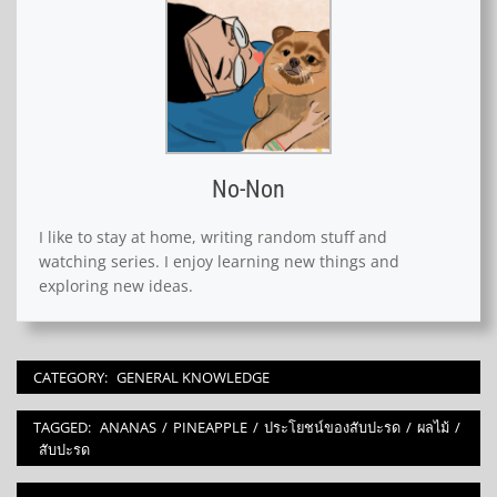
No-Non
I like to stay at home, writing random stuff and
watching series. I enjoy learning new things and
exploring new ideas.
CATEGORY:
GENERAL KNOWLEDGE
TAGGED:
ANANAS
/
PINEAPPLE
/
ประโยชน์ของสับปะรด
/
ผลไม้
/
สับปะรด