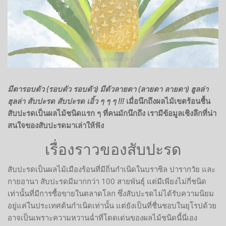
มีตารอบตัว (รอบตัว รอบตัว) มีตัวลายตา (ลายตา ลายตา) ฮูลล่า
ฮุลล่า สับปะรด สับปะรด เอิ้ว ๆ ๆ ๆ !!!
เมื่อนึกถึงผลไม้เขตร้อนชื้น
สับปะรดเป็นผลไม้ชนิดแรก ๆ ที่คนมักนึกถึง เรามีข้อมูลเชิงลึกที่น่า
สนใจของสับปะรดมาเล่าให้ฟัง
เรื่องราวของสับปะรด
สับปะรดเป็นผลไม้เมืองร้อนที่มีถิ่นกำเนิดในบราซิล ปารากวัย และ
กายอานา สับปะรดมีมากกว่า 100 สายพันธุ์ แต่มีเพียงไม่กี่ชนิด
เท่านั้นที่มีการซื้อขายในตลาดโลก ซึ่งสับปะรดไม่ได้รับความนิยม
อยู่แค่ในประเทศต้นกำเนิดเท่านั้น แต่ยังเป็นที่ชื่นชอบในยุโรปด้วย
อาจเป็นเพราะความหวานฉ่ำที่โดดเด่นของผลไม้ชนิดนี้นี่เอง