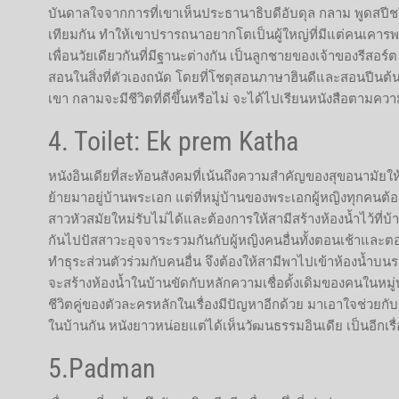
บันดาลใจจากการที่เขาเห็นประธานาธิบดีอับดุล กลาม พูดสปีชในท
เทียมกัน ทำให้เขาปรารถนาอยากโตเป็นผู้ใหญ่ที่มีแต่คนเคารพ
เพื่อนวัยเดียวกันที่มีฐานะต่างกัน เป็นลูกชายของเจ้าของรีสอร์
สอนในสิ่งที่ตัวเองถนัด โดยที่โชตุสอนภาษาฮินดีและสอนปีนต้น
เขา กลามจะมีชีวิตที่ดีขึ้นหรือไม่ จะได้ไปเรียนหนังสือตามคว
4. Toilet: Ek prem Katha
หนังอินเดียที่สะท้อนสังคมที่เน้นถึงความสำคัญของสุขอนามัยให
ย้ายมาอยู่บ้านพระเอก แต่ที่หมู่บ้านของพระเอกผู้หญิงทุกคนต
สาวหัวสมัยใหม่รับไม่ได้และต้องการให้สามีสร้างห้องน้ำไว้ที่
กันไปปัสสาวะอุจจาระรวมกันกับผู้หญิงคนอื่นทั้งตอนเช้าและตอ
ทำธุระส่วนตัวร่วมกับคนอื่น จึงต้องให้สามีพาไปเข้าห้องน้
จะสร้างห้องน้ำในบ้านขัดกับหลักความเชื่อดั้งเดิมของคนในหมู่บ้านท
ชีวิตคู่ของตัวละครหลักในเรื่องมีปัญหาอีกด้วย มาเอาใจช่วยกับ
ในบ้านกัน หนังยาวหน่อยแต่ได้เห็นวัฒนธรรมอินเดีย เป็นอีกเรื่
5.Padman