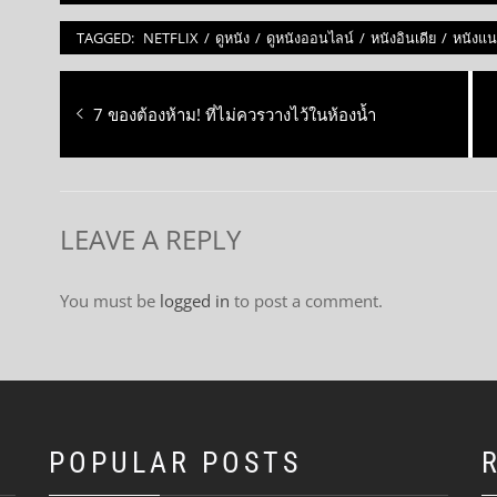
TAGGED:
NETFLIX
/
ดูหนัง
/
ดูหนังออนไลน์
/
หนังอินเดีย
/
หนังแ
Post
Previous
7 ของต้องห้าม! ที่ไม่ควรวางไว้ในห้องน้ำ
navigation
post:
LEAVE A REPLY
You must be
logged in
to post a comment.
POPULAR POSTS