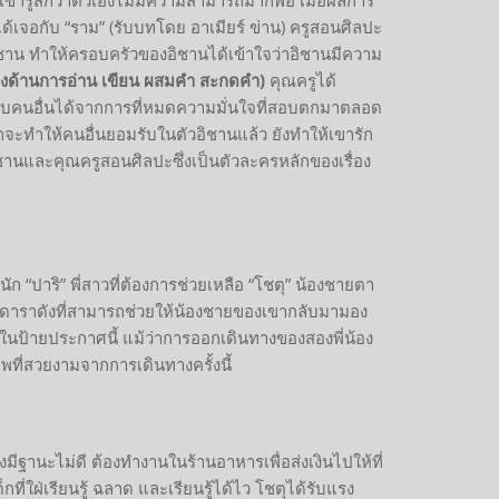
ได้เจอกับ “ราม” (รับบทโดย อาเมียร์ ข่าน) ครูสอนศิลปะ
กับอิชาน ทำให้ครอบครัวของอิชานได้เข้าใจว่าอิชานมีความ
งด้านการอ่าน เขียน ผสมคำ สะกดคำ)
คุณครูได้
กับคนอื่นได้จากการที่หมดความมั่นใจที่สอบตกมาตลอด
ะทำให้คนอื่นยอมรับในตัวอิชานแล้ว ยังทำให้เขารัก
อิชานและคุณครูสอนศิลปะซึ่งเป็นตัวละครหลักของเรื่อง
นัก “ปาริ” พี่สาวที่ต้องการช่วยเหลือ “โชตุ” น้องชายตา
องดาราดังที่สามารถช่วยให้น้องชายของเขากลับมามอง
ังในป้ายประกาศนี้ แม้ว่าการออกเดินทางของสองพี่น้อง
ที่สวยงามจากการเดินทางครั้งนี้
่งมีฐานะไม่ดี ต้องทำงานในร้านอาหารเพื่อส่งเงินไปให้ที่
ี่ใฝ่เรียนรู้ ฉลาด และเรียนรู้ได้ไว โชตุได้รับแรง