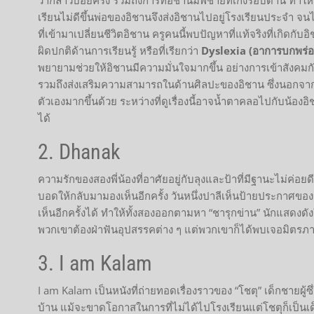
เรียนไม่ดีขึ้นพ่อของอิชานจึงส่งอิชานไปอยู่โรงเรียนประจำ จน
ที่เข้ามาเปลี่ยนชีวิตอิชาน ครูคนนี้พบปัญหาที่แท้จริงที่เกิด
ผิดปกติด้านการเรียนรู้ หรือที่เรียกว่า
Dyslexia (อาการบกพร่อ
พยายามช่วยให้อิชานมีความมั่นใจมากขึ้น อย่างการเข้าสังคม
รวมถึงส่งเสริมความสามารถในด้านศิลปะของอิชาน ซึ่งนอกจากจ
ตัวเองมากขึ้นด้วย ระหว่างที่ดูเรื่องนี้อาจน้ำตาคลอไปกับน้อง
ได้
2. Dhanak
ความรักของสองพี่น้องที่อาศัยอยู่กับลุงและป้าที่มีฐานะไม่ค่อยดี
บอดให้กลับมามองเห็นอีกครั้ง วันหนึ่งปาลีเห็นป้ายประกาศข
เห็นอีกครั้งได้ ทำให้ทั้งสองออกตามหา “ชารุกข่าน” นักแสดงด
พวกเขาต้องฝ่าฟันอุปสรรคต่าง ๆ แต่พวกเขาก็ได้พบเจอมิตรภาพ
3. I am Kalam
I am Kalam เป็นหนังที่ถ่ายทอดเรื่องราวของ “โชตุ” เด็กชายผู้ซึ
บ้าน แม้จะขาดโอกาสในการที่ไม่ได้ไปโรงเรียนแต่โชตุก็เป็นเด็กท