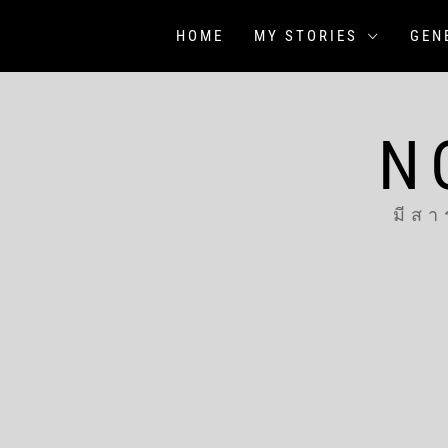
Skip
to
HOME
MY STORIES
GEN
content
N
มีสา