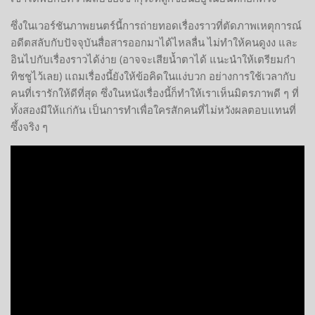
ซึ่งในเวอร์ชันภาพยนตร์นี้การถ่ายทอดเรื่องราวที่ตัดภาพเหตุการณ์
อดีตสลับกับปัจจุบันสื่อสารออกมาได้ไหลลื่น ไม่ทำให้คนดูงง และ
อินไปกับเรื่องราวได้ง่าย (อาจจะเสียน้ำตาได้ แนะนำให้เตรียมกำ
ทิชชูไว้เลย) แถมเรื่องนี้ยังให้ข้อคิดในแง่บวก อย่างการใช้เวลากับ
คนที่เรารักให้ดีที่สุด ซึ่งในหนังเรื่องนี้ก็ทำให้เราเห็นมิตรภาพดี ๆ ที่
ทั้งสองมีให้แก่กัน เป็นการทำเพื่อใครสักคนที่ไม่หวังผลตอบแทนที่
ซึ้งจริง ๆ