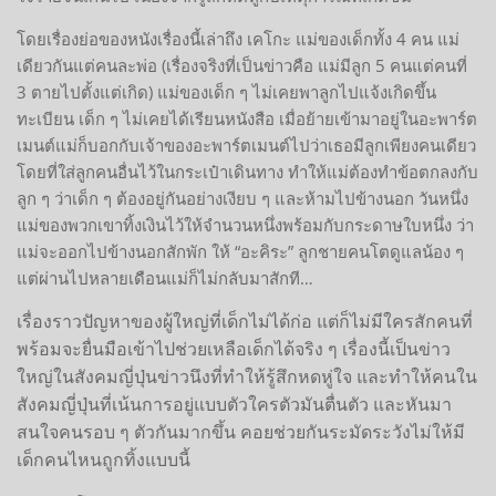
โดยเรื่องย่อของหนังเรื่องนี้เล่าถึง เคโกะ แม่ของเด็กทั้ง 4 คน แม่
เดียวกันแต่คนละพ่อ (เรื่องจริงที่เป็นข่าวคือ แม่มีลูก 5 คนแต่คนที่
3 ตายไปตั้งแต่เกิด) แม่ของเด็ก ๆ ไม่เคยพาลูกไปแจ้งเกิดขึ้น
ทะเบียน เด็ก ๆ ไม่เคยได้เรียนหนังสือ เมื่อย้ายเข้ามาอยู่ในอะพาร์ต
เมนต์แม่ก็บอกกับเจ้าของอะพาร์ตเมนต์ไปว่าเธอมีลูกเพียงคนเดียว
โดยที่ใส่ลูกคนอื่นไว้ในกระเป๋าเดินทาง ทำให้แม่ต้องทำข้อตกลงกับ
ลูก ๆ ว่าเด็ก ๆ ต้องอยู่กันอย่างเงียบ ๆ และห้ามไปข้างนอก วันหนึ่ง
แม่ของพวกเขาทิ้งเงินไว้ให้จำนวนหนึ่งพร้อมกับกระดาษใบหนึ่ง ว่า
แม่จะออกไปข้างนอกสักพัก ให้ “อะคิระ” ลูกชายคนโตดูแลน้อง ๆ
แต่ผ่านไปหลายเดือนแม่ก็ไม่กลับมาสักที…
เรื่องราวปัญหาของผู้ใหญ่ที่เด็กไม่ได้ก่อ แต่ก็ไม่มีใครสักคนที่
พร้อมจะยื่นมือเข้าไปช่วยเหลือเด็กได้จริง ๆ เรื่องนี้เป็นข่าว
ใหญ่ในสังคมญี่ปุ่นข่าวนึงที่ทำให้รู้สึกหดหู่ใจ และทำให้คนใน
สังคมญี่ปุ่นที่เน้นการอยู่แบบตัวใครตัวมันตื่นตัว และหันมา
สนใจคนรอบ ๆ ตัวกันมากขึ้น คอยช่วยกันระมัดระวังไม่ให้มี
เด็กคนไหนถูกทิ้งแบบนี้