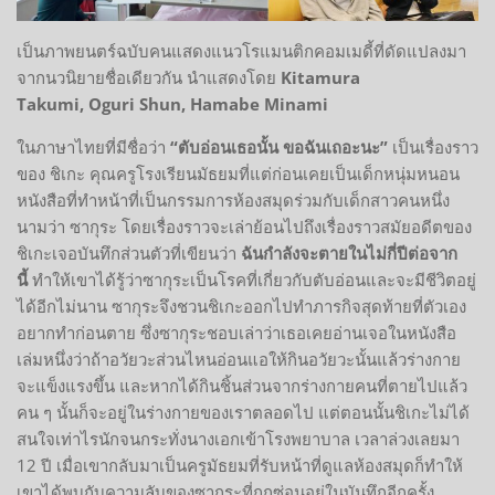
เป็นภาพยนตร์ฉบับคนแสดงแนวโรแมนติกคอมเมดี้ที่ดัดแปลงมา
จากนวนิยายชื่อเดียวกัน นำแสดงโดย
Kitamura
Takumi, Oguri Shun, Hamabe Minami
ในภาษาไทยที่มีชื่อว่า
“ตับอ่อนเธอนั้น ขอฉันเถอะนะ”
เป็นเรื่องราว
ของ ชิเกะ คุณครูโรงเรียนมัธยมที่แต่ก่อนเคยเป็นเด็กหนุ่มหนอน
หนังสือที่ทำหน้าที่เป็นกรรมการห้องสมุดร่วมกับเด็กสาวคนหนึ่ง
นามว่า ซากุระ โดยเรื่องราวจะเล่าย้อนไปถึงเรื่องราวสมัยอดีตของ
ชิเกะเจอบันทึกส่วนตัวที่เขียนว่า
ฉันกำลังจะตายในไม่กี่ปีต่อจาก
นี้
ทำให้เขาได้รู้ว่าซากุระเป็นโรคที่เกี่ยวกับตับอ่อนและจะมีชีวิตอยู่
ได้อีกไม่นาน ซากุระจึงชวนชิเกะออกไปทำภารกิจสุดท้ายที่ตัวเอง
อยากทำก่อนตาย ซึ่งซากุระชอบเล่าว่าเธอเคยอ่านเจอในหนังสือ
เล่มหนึ่งว่าถ้าอวัยวะส่วนไหนอ่อนแอให้กินอวัยวะนั้นแล้วร่างกาย
จะแข็งแรงขึ้น และหากได้กินชิ้นส่วนจากร่างกายคนที่ตายไปแล้ว
คน ๆ นั้นก็จะอยู่ในร่างกายของเราตลอดไป แต่ตอนนั้นชิเกะไม่ได้
สนใจเท่าไรนักจนกระทั่งนางเอกเข้าโรงพยาบาล เวลาล่วงเลยมา
12 ปี เมื่อเขากลับมาเป็นครูมัธยมที่รับหน้าที่ดูแลห้องสมุดก็ทำให้
เขาได้พบกับความลับของซากุระที่ถูกซ่อนอยู่ในบันทึกอีกครั้ง