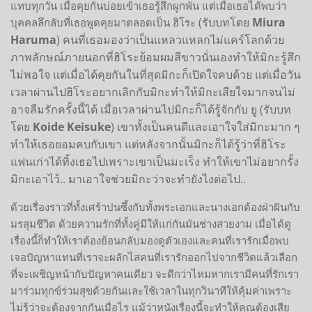
แทบทุกวัน เมื่อคุยกันบ่อยเข้าเธอรู้สึกผูกพัน แต่เมื่อเธอได้พบว่า
(รับบทโดย
Miura
บุคคลลึกลับที่เธอพูดคุยมาตลอดเป็น ฮิโระ
Haruma
)
คนที่เธอมองว่าเป็นแหลวแหลกไม่แคร์โลกด้วย
ภาพลักษณ์ภายนอกที่ฮิโระย้อมผมสีขาวนั่นเอง
ทำให้มิกะรู้สึก
ไม่พอใจ แต่เมื่อได้คุยกันในที่สุดมิกะก็เปิดใจคบด้วย แต่เมื่อวัน
เวลาผ่านไป
ฮิโระอยากเลิกกับมิกะทำให้มิกะเสียใจมากจนไม่
อาจลืมรักครั้งนี้ได้ เมื่อเวลาผ่านไปมิกะก็ได้รู้จักกับ ยู (รับบท
โดย
Koide Keisuke
) เขาทั้งเป็นคนดีและเอาใจใส่มิกะมาก ๆ
ทำให้เธอยอมคบกับเขา แต่หลังจากนั้นมิกะก็ได้รู้ว่าที่ฮิโระ
แฟนเก่าได้ทิ้งเธอไปเพราะเขาเป็นมะเร็ง ทำให้เขาไม่อยากรั้ง
มิกะเอาไว้.. มาเอาใจช่วยมิกะว่าจะทำยังไงต่อไป..
ด้วยเรื่องราวที่ทั้งเศร้าปนซึ้งกับทั้งพระเอกและนางเอกต้องฝ่าฝันกับ
มรสุมชีวิต ด้วยความรักที่ทั้งคู่มีให้แก่กันมันช่างสวยงาม เมื่อได้ดู
เรื่องนี้ก็ทำให้เราต้องย้อนกลับมองดูตัวเองและคนที่เรารักเมื่อพบ
เจอปัญหาแทนที่เราจะผลักไสคนที่เรารักออกไปจากชีวิตแล้วเลือก
ที่จะเผชิญหน้ากับปัญหาคนเดียว จะดีกว่าไหมหากเรามีคนที่รักเรา
มาร่วมทุกข์ร่วมสุขด้วยกันและใช้เวลาในทุกวินาทีให้คุ้มค่าเพราะ
ไม่รู้ว่าจะต้องจากกันเมื่อไร แม้ว่าหนังเรื่องนี้จะทำให้คุณต้องเสีย