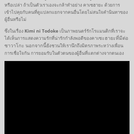
หรือเปล่า ถ้าเป็นตัวเราเองจะกล้าทำอย่าง คาเซฮายะ ด้วยการ
เข้าไปคุยกับคนที่ดูแปลกแยกจากคนอื่นโดยไม่สนใจคำนินทาของ
ผู้อื่นหรือไม่
ซึ่งในเรื่อง
Kimi ni Todoke
เป็นภาพยนตร์รักโรแมนติกที่เราจะ
คาเซะฮายะที่มีต่อ
ได้เห็นการแสดงความรักที่น่ารักกำลังพอดีของ
ซาวาโกะ นอกจากนี้ยัง
ชวนให้เรานึกถึงมิตรภาพระหว่างเพื่อน
การเชื่อใจกัน การยอมรับในตัวตนของผู้อื่นที่แตกต่างจากตนเอง