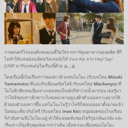
ภาพยนตร์โรแมนติกคอมเมดี้วัยใสจากการ์ตูนตาหวานยอดฮิต ที่ก็
ไม่ทำให้แฟนมังงะผิดหวังแถมยังได้ Inoo Kei จาก Hey! Say!
JUMP มารับบทเด่นในเรื่องนี้ด้วย ≧◡≦
โดยเรื่องนี้เป็นเรื่องราวของสาวผิวแทนโมโมะ (รับบทโดย
Mizuki
Yamamoto
) ที่แอบรักเพื่อนสนิทโทจิ (รับบทโดย
Mackenyu
) ที่
โมโม่ผิวสีแทนเนื่องจากเธอเคยเป็นนักกีฬาว่ายน้ำมาก่อน เธอรู้มา
ว่าโทจิชอบสาวผิวขาว ก็เลยพยายามดูแลผิวตัวเองเพราะอยากให้
ผิวของตัวเองขาวขึ้น แต่โมโมะไม่รู้ว่าโทจิก็ชอบเธอมาตั้งนานแล้ว
ในขณะเดียวกันไคริ (รับบทโดย
Inoo Kei
) หนุ่มฮอตของโรงเรียน
ก็กำลังตามจีบโมโมะอยู่ ทำให้แฟนคลับของไคริรุมกลั่นแกล้ง และ
เรื่องราวก็ยุ่งอีรุงตุงนังมากกว่าเดิม เมื่อซาเอะเพื่อนของโมโมะ