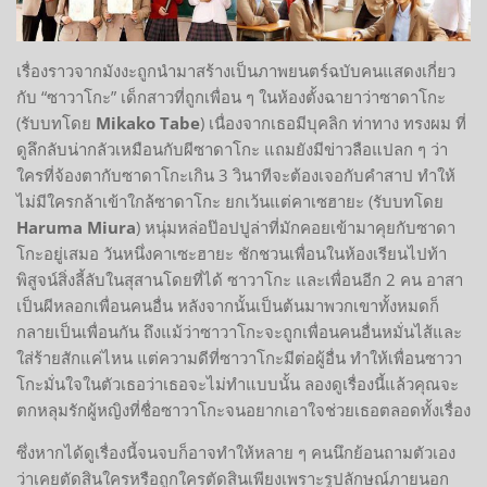
เรื่องราวจากมังงะถูกนำมาสร้างเป็นภาพยนตร์ฉบับคนแสดงเกี่ยว
กับ “ซาวาโกะ” เด็กสาวที่ถูกเพื่อน ๆ ในห้องตั้งฉายาว่าซาดาโกะ
(รับบทโดย
Mikako Tabe
) เนื่องจากเธอมีบุคลิก ท่าทาง ทรงผม ที่
ดูลึกลับน่ากลัวเหมือนกับผีซาดาโกะ แถมยังมีข่าวลือแปลก ๆ ว่า
ใครที่จ้องตากับซาดาโกะเกิน 3 วินาทีจะต้องเจอกับคำสาป ทำให้
ไม่มีใครกล้าเข้าใกล้ซาดาโกะ ยกเว้นแต่คาเซฮายะ (รับบทโดย
Haruma Miura
) หนุ่มหล่อป๊อปปูล่าที่มักคอยเข้ามาคุยกับซาดา
โกะอยู่เสมอ วันหนึ่งคาเซะฮายะ ชักชวนเพื่อนในห้องเรียนไปท้า
พิสูจน์สิ่งลี้ลับในสุสานโดยที่ได้ ซาวาโกะ และเพื่อนอีก 2 คน อาสา
เป็นผีหลอกเพื่อนคนอื่น หลังจากนั้นเป็นต้นมาพวกเขาทั้งหมดก็
กลายเป็นเพื่อนกัน ถึงแม้ว่าซาวาโกะจะถูกเพื่อนคนอื่นหมั่นไส้และ
ใส่ร้ายสักแค่ไหน แต่ความดีที่ซาวาโกะมีต่อผู้อื่น ทำให้เพื่อนซาวา
โกะมั่นใจในตัวเธอว่าเธอจะไม่ทำแบบนั้น ลองดูเรื่องนี้แล้วคุณจะ
ตกหลุมรักผู้หญิงที่ชื่อซาวาโกะจนอยากเอาใจช่วยเธอตลอดทั้งเรื่อง
ซึ่งหากได้ดูเรื่องนี้จนจบก็อาจทำให้หลาย ๆ คนนึกย้อนถามตัวเอง
ว่าเคยตัดสินใครหรือถูกใครตัดสินเพียงเพราะรูปลักษณ์ภายนอก