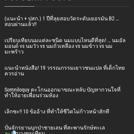
(แนะนำ + ปสก.) 1 ปีที่ลุยสอบวัดระดับเยอรมัน B2 …
สอบผ่านแล้ว!!
เปรียบเทียบนมแต่ละชนิด นมแบบไหนดีที่สุด! … นมอัล
มอนด์ vs นมวัว vs นมถั่วเหลือง vs นมข้าว vs นม
มะพร้าว
แนะนำหนังสือ! 19 วรรณกรรมเยาวชนแปล ที่เด็กไทย
ควรอ่าน
Somniloquy ตะโกนออกมาขณะหลับ ปัญหากวนใจที่
ทำให้อายเพื่อนร่วมห้อง
เลิกซะ!! 10 ข้ออ้าง ที่ทำให้ชีวิตไม่ก้าวหน้าสักที
ปั่นจักรยานบุกป่าชายเลน ที่สะพานรักษ์ทะเล
บางขุนเทียน