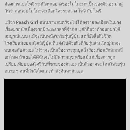
ต้องการแย่งโทจิรวมถึงทุกอย่างของโมโมะมาเป็นของตัวเอง มาดู
กันว่าตอนจบโมโมะจะเลือกใครระหว่าง โทจิ กับ ไคริ
แม้ว่า
Peach Girl
ฉบับภาพยนตร์จะไม่ได้ลงรายละเอียดในบาง
เรื่องมากนักเนื่องจากมีระยะเวลาที่จำกัด แต่ก็ถือว่าทำออกมาได้
สมบูรณ์แบบ แม้จะเป็นหนังรักวัยรุ่นญี่ปุ่น แต่ก็ยังสื่อถึงชีวิต
โรงเรียนมัธยมสไตล์ญี่ปุ่น ที่แฝงไปด้วยสิ่งที่วัยรุ่นส่วนใหญ่มักจะ
พบเจอกับตัวเอง ไม่ว่าจะเป็นเรื่องการถูกบูลลี่ เรื่องเพื่อนรักหักเหลี่
ยมโหด ถ้าเธอได้ดีฉันจะไม่มีความสุข หรือแม้แต่เรื่องการถูก
เปรียบเทียบของไคริกับพี่ชายของตัวเอง เป็นสิ่งอาจจะโดนใจวัยรุ่น
หลาย ๆ คนที่กำลังโตและกำลังค้นหาตัวเอง