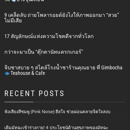
9 เคล็ดลับ ถ่ายโพลารอยด์ยังไงให้ภาพออกมา “สวย”
ไม่มีเสีย
17 สัญลักษณ์แห่งความโชคดีจากทั่วโลก
กว่าจะมาเป็น “ตุ๊กตานัทแครกเกอร์”
จิบชาสบาย ๆ สไตล์โรงน้ำชาร้านคุณยาย ที่ Gimbocha
Teahouse & Cafe
RECENT POSTS
ฟังเสียงสีชมพู (Pink Noise) ฮีลใจ ช่วยผ่อนคลายจิตใจสงบ
เติมมัทฉะเข้าร่างกาย! 4 ประโยชน์ด้านสุขภาพของมัทฉะ