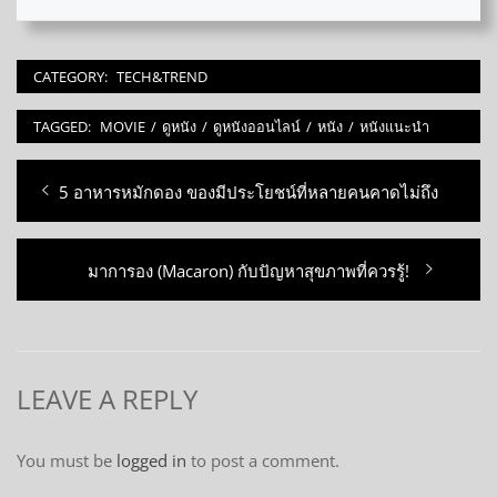
CATEGORY:
TECH&TREND
TAGGED:
MOVIE
/
ดูหนัง
/
ดูหนังออนไลน์
/
หนัง
/
หนังแนะนำ
Post
Previous
5 อาหารหมักดอง ของมีประโยชน์ที่หลายคนคาดไม่ถึง
navigation
post:
Next
มาการอง (Macaron) กับปัญหาสุขภาพที่ควรรู้!
post:
LEAVE A REPLY
You must be
logged in
to post a comment.