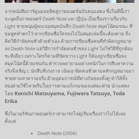
จากหนังสือการ์ตูนยอดฮิตสู่ภาพยนตร์ฉบับคนแสดง ซึ่งในที่นี้เรา
จะพูดถึงภาพยนตร์ Death Note ver.ญี่ปุ่น เป็นเรื่องราวเกี่ยวกับ
Light ชายหนุ่มผู้พบเจอสมุดบันทึก Death Note สมุดโน้ตมรณะ ที่
ยมทูตทำตกไว้ หากเขียนชื่อใครลงไปในสมุดเล่มนี้จะต้องตาย จึง
คิดวิธีกำจัดคนชั่วด้วยตัวเอง ด้วยการเขียนชื่อคนที่ทำผิดกฎหมาย
ลง Death Note แต่วิธีการกำจัดคนชั่วของ Light ไม่ใช่วิธีที่ถูกต้อง
ซะทีเดียว เพราะใครก็ตามที่ขัดขวาง Light ก็ต้องถูกเขียนชื่อลง
สมุดโน้ตนี้ด้วยเช่นกัน ตำรวจพยายามอย่างหนักในการสืบหาความ
จริงจึงเชิญ L นักสืบที่เก่งกาจ เน้นเอาผิดคนชั่วตามหลักกฎหมายมา
ช่วยตามหาความจริง ด้วยอุดมการณ์ที่ต่างกันของทั้งคู่ ทำให้ทั้ง
ในการตามแก้เกมของแต่ละฝ่าย นำแสดง
สองฝ่ายใช้ไหวพริบ
โดย
Kenichi Matsuyama, Fujiwara Tatsuya, Toda
Erika
ซึ่งในเวอร์ชันภาพยนตร์เราสามารถไล่ดูเรียงเรื่องราวไปได้เลย
ตั้งแต่
Death Note (2006)