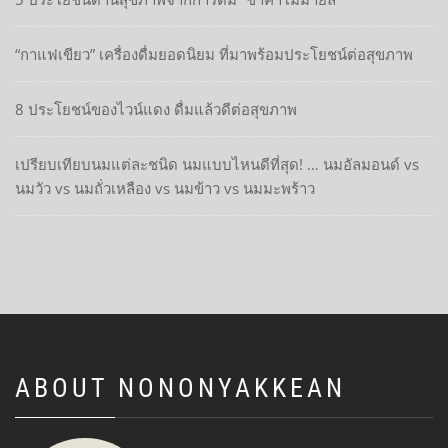
“กาแฟเขียว” เครื่องดื่มยอดนิยม ที่มาพร้อมประโยชน์ต่อสุขภาพ
8 ประโยชน์ของไวน์แดง ดื่มแล้วดีต่อสุขภาพ
เปรียบเทียบนมแต่ละชนิด นมแบบไหนดีที่สุด! … นมอัลมอนด์ vs
นมวัว vs นมถั่วเหลือง vs นมข้าว vs นมมะพร้าว
ABOUT NONONYAKKEAN