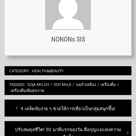
NONONs SIS
CATEGORY:
HEALTH&BEAUTY
TAGGED:
SOJA MILCH
/
SOY MILK
/
นมถั่วเหลือง
/
เครื่องดื่ม
/
เครื่องดื่มเพื่อสุขภาพ
Post
Previous
4 เคล็ดลับง่าย ๆ ช่วยให้การเที่ยวเป็นกลุ่มสนุกขึ้น!
navigation
post:
Next
ปรับสมดุลชีวิต! 90 นาทีแรกของวัน คือกุญแจแห่งความ